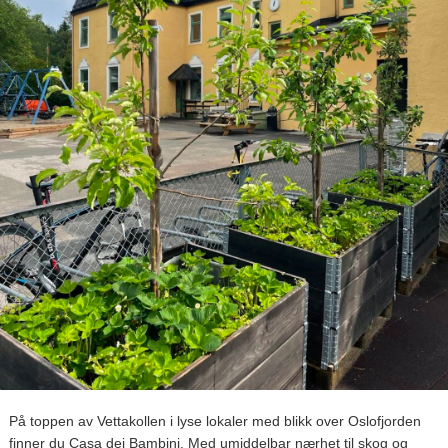
På toppen av Vettakollen i lyse lokaler med blikk over Oslofjorden
finner du Casa dei Bambini. Med umiddelbar nærhet til skog og