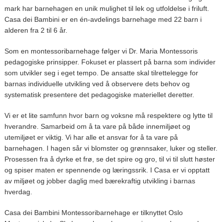
mark har barnehagen en unik mulighet til lek og utfoldelse i friluft.
Casa dei Bambini er en én-avdelings barnehage med 22 barn i
alderen fra 2 til 6 år.
Som en montessoribarnehage følger vi Dr. Maria Montessoris
pedagogiske prinsipper. Fokuset er plassert på barna som individer
som utvikler seg i eget tempo. De ansatte skal tilrettelegge for
barnas individuelle utvikling ved å observere dets behov og
systematisk presentere det pedagogiske materiellet deretter.
Vi er et lite samfunn hvor barn og voksne må respektere og lytte til
hverandre. Samarbeid om å ta vare på både innemiljøet og
utemiljøet er viktig. Vi har alle et ansvar for å ta vare på
barnehagen. I hagen sår vi blomster og grønnsaker, luker og steller.
Prosessen fra å dyrke et frø, se det spire og gro, til vi til slutt høster
og spiser maten er spennende og læringssrik. I Casa er vi opptatt
av miljøet og jobber daglig med bærekraftig utvikling i barnas
hverdag.
Casa dei Bambini Montessoribarnehage er tilknyttet Oslo